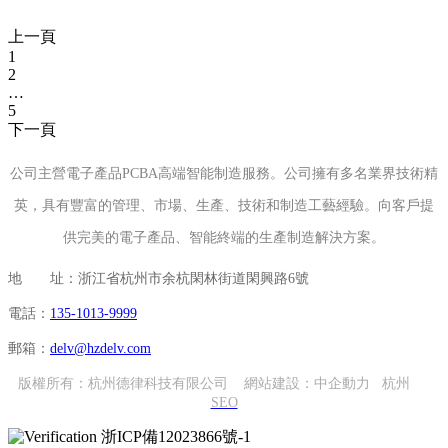
上一頁
1
2
…
5
下一頁
公司主營電子產品PCBA高端智能制造服務。公司擁有多名業界技術精
英，具有豐富的管理、市場、生產、技術和制造工藝經驗。向客戶提
供完美的電子產品、智能終端的生產制造解決方案。
地 址：浙江省杭州市余杭閑林街道閑興路6號
電話：
135-1013-9999
郵箱：
delv@hzdelv.com
版權所有：杭州德律科技有限公司 網站建設：
中企動力
杭州
SEO
浙ICP備12023866號-1